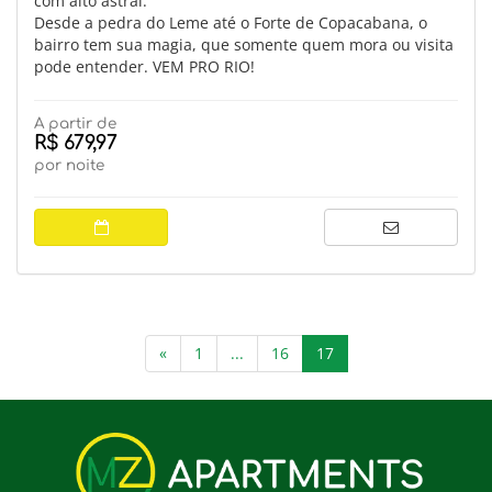
com alto astral.
Desde a pedra do Leme até o Forte de Copacabana, o
bairro tem sua magia, que somente quem mora ou visita
pode entender. VEM PRO RIO!
A partir de
R$ 679,97
por noite
(current)
«
1
...
16
17