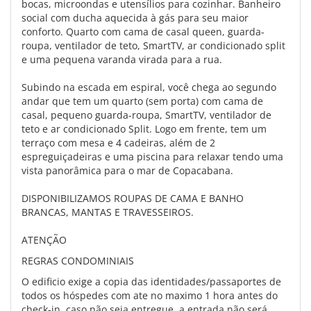
bocas, microondas e utensílios para cozinhar. Banheiro
social com ducha aquecida à gás para seu maior
conforto. Quarto com cama de casal queen, guarda-
roupa, ventilador de teto, SmartTV, ar condicionado split
e uma pequena varanda virada para a rua.
Subindo na escada em espiral, você chega ao segundo
andar que tem um quarto (sem porta) com cama de
casal, pequeno guarda-roupa, SmartTV, ventilador de
teto e ar condicionado Split. Logo em frente, tem um
terraço com mesa e 4 cadeiras, além de 2
espreguiçadeiras e uma piscina para relaxar tendo uma
vista panorâmica para o mar de Copacabana.
DISPONIBILIZAMOS ROUPAS DE CAMA E BANHO
BRANCAS, MANTAS E TRAVESSEIROS.
ATENÇÃO
REGRAS CONDOMINIAIS
O edificio exige a copia das identidades/passaportes de
todos os hóspedes com ate no maximo 1 hora antes do
check-in. caso não seja entregue, a entrada não será