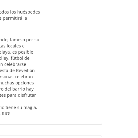
 todos los huéspedes
e permitirá la
ndo, famoso por su
as locales e
playa, es posible
lley, fútbol de
en celebrarse
esta de Reveillon
rsonas celebran
 muchas opciones
o del barrio hay
tes para disfrutar
io tiene su magia,
 RIO!