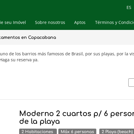
ES
e seu Imóvel
Sobre nosotros
Aptos
Términos y Condic
Propriedades de Temporada
Blog
tamentos en Copacabana
Compra & Venda
 uno de los barrios más famosos de Brasil, por sus playas, por la vi
Haga su reserva ya.
Moderno 2 cuartos p/ 6 perso
de la playa
2 Habitaciones
Máx 6 personas
2 Playa (beach)