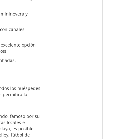
, mininevera y
 con canales
 excelente opción
os!
mohadas.
 todos los huéspedes
e permitirá la
ndo, famoso por su
as locales e
playa, es posible
lley, fútbol de