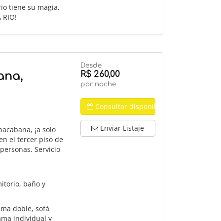
io tiene su magia,
 RIO!
Desde
R$ 260,00
ana,
por noche
Consultar disponibilidad
Enviar Listaje
pacabana, ¡a solo
n el tercer piso de
 personas. Servicio
itorio, baño y
ama doble, sofá
ama individual y