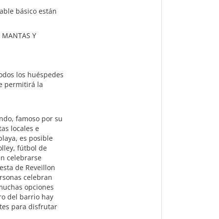
cable básico están
 MANTAS Y
 todos los huéspedes
e permitirá la
ndo, famoso por su
as locales e
playa, es posible
lley, fútbol de
en celebrarse
esta de Reveillon
rsonas celebran
 muchas opciones
o del barrio hay
tes para disfrutar