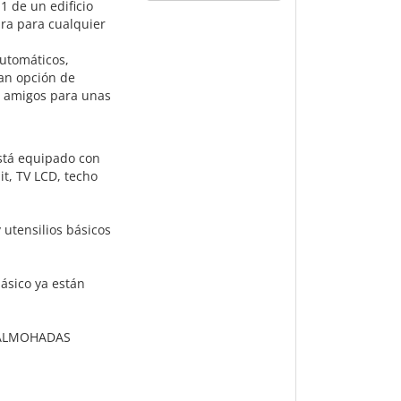
1 de un edificio
ura para cualquier
utomáticos,
ran opción de
e amigos para unas
está equipado con
it, TV LCD, techo
 utensilios básicos
básico ya están
 ALMOHADAS