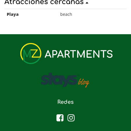
Atracciones cercanas
Playa
beach
Redes