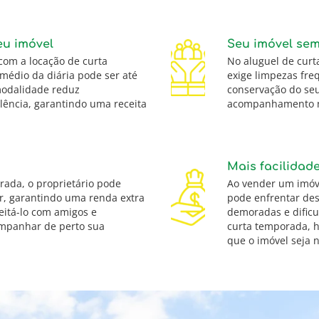
eu imóvel
Seu imóvel se
com a locação de curta
No aluguel de curt
 médio da diária pode ser até
exige limpezas fre
modalidade reduz
conservação do seu
plência, garantindo uma receita
acompanhamento n
Mais facilidad
rada, o proprietário pode
Ao vender um imóve
r, garantindo uma renda extra
pode enfrentar des
itá-lo com amigos e
demoradas e dificu
ompanhar de perto sua
curta temporada, h
que o imóvel seja