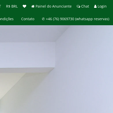
T
R$ BRL
Painel do Anunciante
Chat
Login
ondições
Contato
✆ +46 (76) 9069730 (whatsapp reservas)