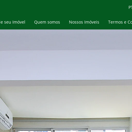
P
e seu Imóvel
Quem somos
Nossos Imóveis
Termos e C
Blog
Temporada
Compra & Venda