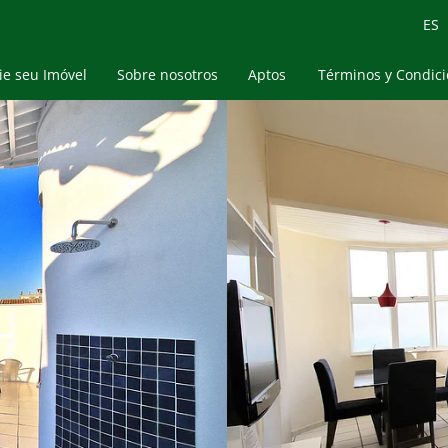
ES
e seu Imóvel
Sobre nosotros
Aptos
Términos y Condic
Propriedades de Temporada
Blog
Compra & Venda