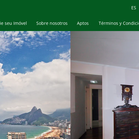
ES
e seu Imóvel
Sobre nosotros
Aptos
Términos y Condic
Propriedades de Temporada
Blog
Compra & Venda